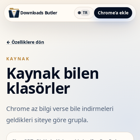
Downloads Butler
Chrome’a ekle
🌐
TR
←
Özelliklere dön
KAYNAK
Kaynak bilen
klasörler
Chrome az bilgi verse bile indirmeleri
geldikleri siteye göre grupla.